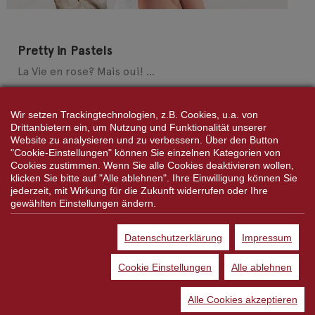
Pretty in Pastels
La Vie en rose? Mais oui! ...
Aber nicht nur Rosa macht uns in dieser Saison viel
„Plaisir“. Frische Pastellfarben erfreuen generell
Wir setzen Trackingtechnologien, z.B. Cookies, u.a. von
unser Mode-Herz. Neben den Klassikern Rosé, Vanille,
Drittanbietern ein, um Nutzung und Funktionalität unserer
Website zu analysieren und zu verbessern. Über den Button
Mint und Apricot ist Bleu für Fashion Fans ...
"Cookie-Einstellungen" können Sie einzelnen Kategorien von
Weiterlesen
Cookies zustimmen. Wenn Sie alle Cookies deaktivieren wollen,
klicken Sie bitte auf "Alle ablehnen". Ihre Einwilligung können Sie
jederzeit, mit Wirkung für die Zukunft widerrufen oder Ihre
gewählten Einstellungen ändern.
Datenschutzerklärung
Impressum
Cookie Einstellungen
Alle ablehnen
Alle Cookies akzeptieren