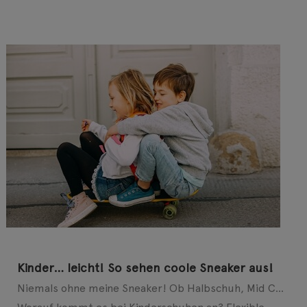
Kinder… leicht! So sehen coole Sneaker aus!
Niemals ohne meine Sneaker! Ob Halbschuh, Mid Cut oder Slip-on – auch bei modebewussten Kids geht ...