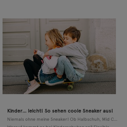
Kinder… leicht! So sehen coole Sneaker aus!
Niemals ohne meine Sneaker! Ob Halbschuh, Mid Cut oder Slip-on – auch bei modebewussten Kids geht ...