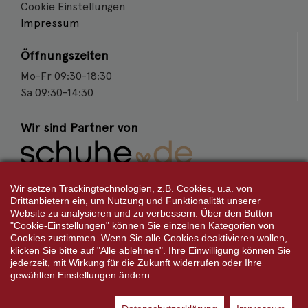
Cookie Einstellungen
Impressum
Öffnungszeiten
Mo-Fr 09:30-18:30
Sa 09:30-14:30
Wir sind Partner von
Weitere Partner
Wir setzen Trackingtechnologien, z.B. Cookies, u.a. von
Drittanbietern ein, um Nutzung und Funktionalität unserer
Website zu analysieren und zu verbessern. Über den Button
"Cookie-Einstellungen" können Sie einzelnen Kategorien von
Cookies zustimmen. Wenn Sie alle Cookies deaktivieren wollen,
Folgen Sie uns:
klicken Sie bitte auf "Alle ablehnen". Ihre Einwilligung können Sie
jederzeit, mit Wirkung für die Zukunft widerrufen oder Ihre
gewählten Einstellungen ändern.