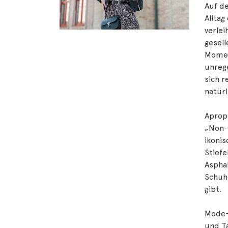
Auf de
Alltag
verlei
gesell
Momen
unrege
sich r
natürl
Apropo
„Non-
ikonis
Stiefe
Asphal
Schuh
gibt.
Mode-
und T