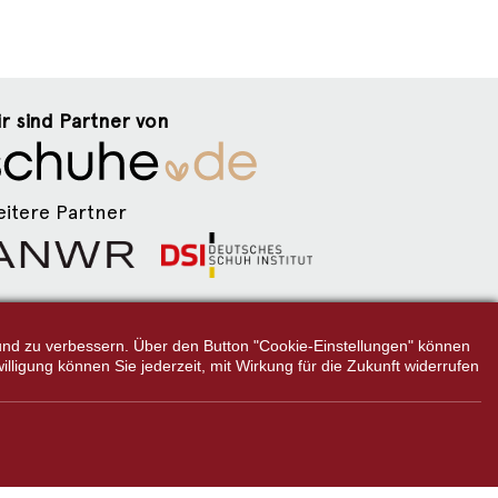
r sind Partner von
itere Partner
lgen Sie uns:
n und zu verbessern. Über den Button "Cookie-Einstellungen" können
illigung können Sie jederzeit, mit Wirkung für die Zukunft widerrufen
g.
des Herstellers/Lieferanten.