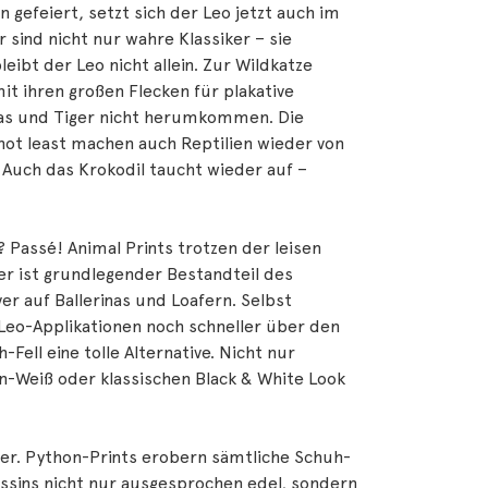
 gefeiert, setzt sich der Leo jetzt auch im
 sind nicht nur wahre Klassiker – sie
eibt der Leo nicht allein. Zur Wildkatze
mit ihren großen Flecken für plakative
ras und Tiger nicht herumkommen. Die
not least machen auch Reptilien wieder von
 Auch das Krokodil taucht wieder auf –
Passé! Animal Prints trotzen der leisen
r ist grundlegender Bestandteil des
ver auf Ballerinas und Loafern. Selbst
 Leo-Applikationen noch schneller über den
Fell eine tolle Alternative. Nicht nur
n-Weiß oder klassischen Black & White Look
er. Python-Prints erobern sämtliche Schuh-
ssins nicht nur ausgesprochen edel, sondern