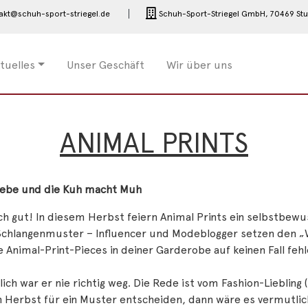
akt@schuh-sport-striegel.de
Schuh-Sport-Striegel GmbH,
70469 Stu
tuelles
Unser Geschäft
Wir über uns
ANIMAL PRINTS
iebe und die Kuh macht Muh
ch gut! In diesem Herbst feiern Animal Prints ein selbstbe
chlangenmuster – Influencer und Modeblogger setzen den „Wild
 Animal-Print-Pieces in deiner Garderobe auf keinen Fall feh
lich war er nie richtig weg. Die Rede ist vom Fashion-Liebling 
 Herbst für ein Muster entscheiden, dann wäre es vermutlich