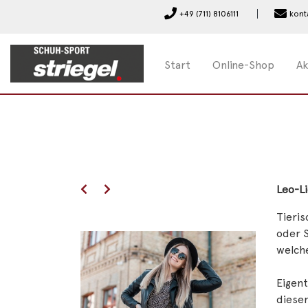
+49 (711) 8106111
kont
Start
Online-Shop
Ak
Leo-L
Tieris
oder S
welche
Eigent
diesen