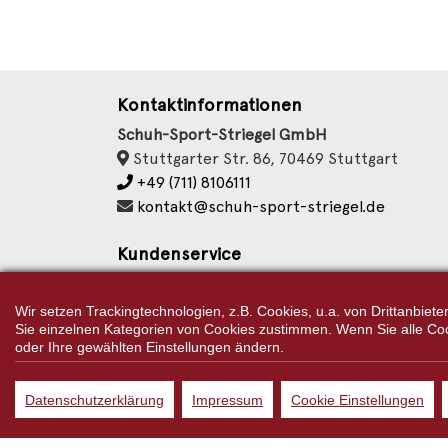
Kontaktinformationen
Schuh-Sport-Striegel GmbH
Stuttgarter Str. 86, 70469 Stuttgart
+49 (711) 8106111
kontakt@schuh-sport-striegel.de
Kundenservice
Kontakt
Datenschutz
Wir setzen Trackingtechnologien, z.B. Cookies, u.a. von Drittanbie
Sie einzelnen Kategorien von Cookies zustimmen. Wenn Sie alle Cookie
Cookie Einstellungen
oder Ihre gewählten Einstellungen ändern.
Impressum
Datenschutzerklärung
Impressum
Cookie Einstellungen
*
Bei Preisen, die mit "UVP" 