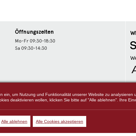
Öffnungszeiten
Wi
Mo-Fr 09:30-18:30
Sa 09:30-14:30
We
Fo
tern ein, um Nutzung und Funktionalität unserer Website zu analysiere
s deaktivieren wollen, klicken Sie bitte auf "Alle ablehnen". Ihre Einw
Alle ablehnen
Alle Cookies akzeptieren
Alle Preisangaben gelten inklusive gesetzlichen MwSt. und bei Selbstabholun
gekennzeichnet sind, handelt es sich um die unverbindliche Preisempfehlung 