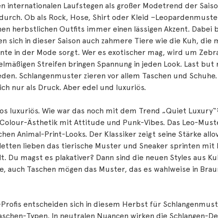
n internationalen Laufstegen als großer Modetrend der Saison
 durch. Ob als Rock, Hose, Shirt oder Kleid –Leopardenmuster
hen herbstlichen Outfits immer einen lässigen Akzent. Dabei bl
en sich in dieser Saison auch zahmere Tiere wie die Kuh, die 
te in der Mode sorgt. Wer es exotischer mag, wird um Zeb
lmäßigen Streifen bringen Spannung in jeden Look. Last but 
eden. Schlangenmuster zieren vor allem Taschen und Schuhe.
ich nur als Druck. Aber edel und luxuriös.
s luxuriös. Wie war das noch mit dem Trend „Quiet Luxury“? 
Colour-Ästhetik mit Attitude und Punk-Vibes. Das Leo-Muste
chen Animal-Print-Looks. Der Klassiker zeigt seine Stärke allo
letten lieben das tierische Muster und Sneaker sprinten mit
t. Du magst es plakativer? Dann sind die neuen Styles aus Kuh-
e, auch Taschen mögen das Muster, das es wahlweise in Brau
Profis entscheiden sich in diesem Herbst für Schlangenmust
aschen-Typen. In neutralen Nuancen wirken die Schlangen-De